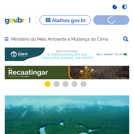
Ministério do Meio Ambiente e Mudança do Clima
Abrir menu principal de navegação
Serviços mais acessados do govbr
Serviços e