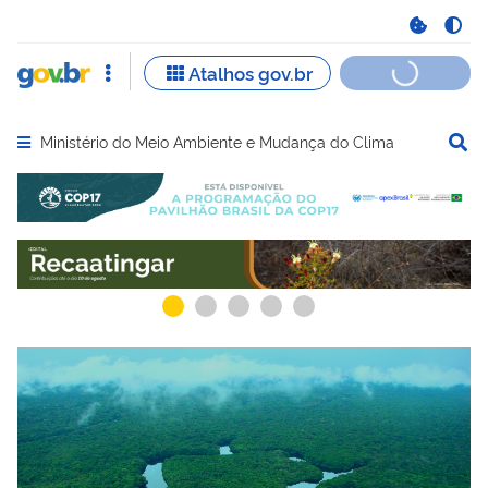
Ministério do Meio Ambiente e Mudança do Clima
Abrir menu principal de navegação
Serviços mais acessados do govbr
Serviços e