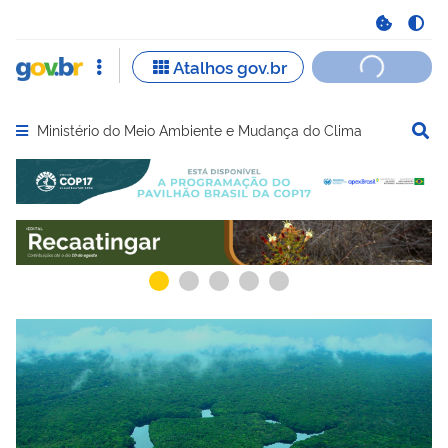
Ministério do Meio Ambiente e Mudança do Clima
Abrir menu principal de navegação
Serviços recomendados para você
Serviços ma