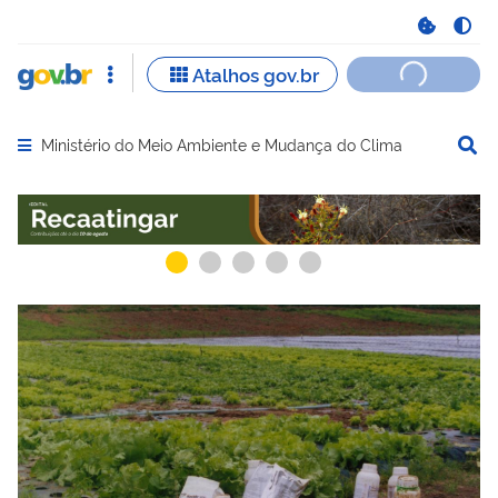
Ministério do Meio Ambiente e Mudança do Clima
Abrir menu principal de navegação
Serviços recomendados para você
Serviços ma