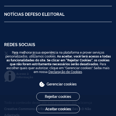
NOTÍCIAS DEFESO ELEITORAL
REDES SOCIAIS
Para melhorar a sua experiência na plataforma e prover serviços
personalizados, utilizamos cookies.
Ao aceitar, você terá acesso a todas
as funcionalidades do site. Se clicar em "Rejeitar Cookies", os cookies
que não forem estritamente necessários serão desativados.
Para
escolher quais quer autorizar, clique em "Gerenciar cookies". Saiba mais
em nossa
Declaração de Cookies
.
Acesso à
Informação
Gerenciar cookies
Rejeitar cookies
Todo o conteúdo deste site está publicado sob a licença
Aceitar cookies
Creative Commons Atribuição-SemDerivações 3.0 Não
Adaptada
.