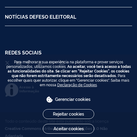
NOTÍCIAS DEFESO ELEITORAL
REDES SOCIAIS
Para melhorar a sua experiência na plataforma e prover serviços
personalizados, utilizamos cookies.
Ao aceitar, você terá acesso a todas
as funcionalidades do site. Se clicar em "Rejeitar Cookies", os cookies
que não forem estritamente necessários serão desativados.
Para
escolher quais quer autorizar, clique em "Gerenciar cookies". Saiba mais
em nossa
Declaração de Cookies
.
Acesso à
Informação
Gerenciar cookies
Rejeitar cookies
Todo o conteúdo deste site está publicado sob a licença
Aceitar cookies
Creative Commons Atribuição-SemDerivações 3.0 Não
Adaptada
.