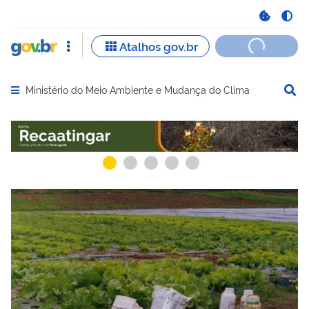
Ministério do Meio Ambiente e Mudança do Clima
Abrir menu principal de navegação
Serviços recomendados para você
Serviços ma