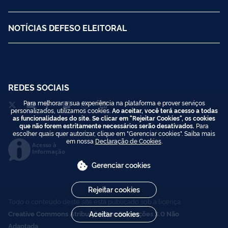
NOTÍCIAS DEFESO ELEITORAL
REDES SOCIAIS
Para melhorar a sua experiência na plataforma e prover serviços
personalizados, utilizamos cookies.
Ao aceitar, você terá acesso a todas
as funcionalidades do site. Se clicar em "Rejeitar Cookies", os cookies
que não forem estritamente necessários serão desativados.
Para
escolher quais quer autorizar, clique em "Gerenciar cookies". Saiba mais
em nossa
Declaração de Cookies
.
Acesso à
Informação
Gerenciar cookies
Rejeitar cookies
Todo o conteúdo deste site está publicado sob a licença
Aceitar cookies
Creative Commons Atribuição-SemDerivações 3.0 Não
Adaptada
.