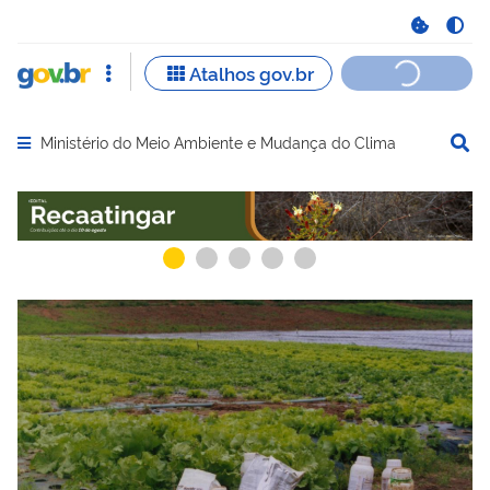
Ministério do Meio Ambiente e Mudança do Clima
Abrir menu principal de navegação
Serviços recomendados para você
Serviços ma