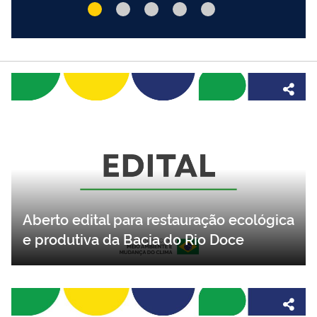
Aberto edital para restauração ecológica
e produtiva da Bacia do Rio Doce