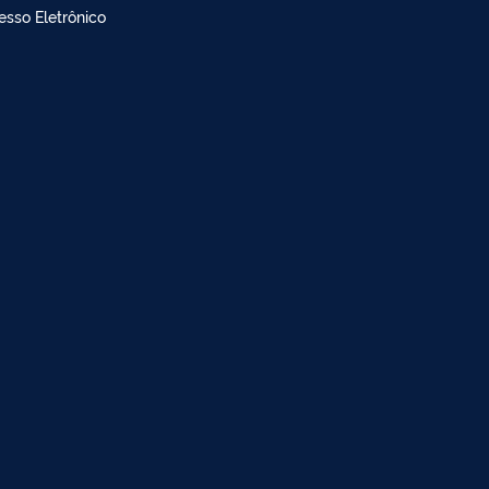
doria
dimento à imprensa
esso Eletrônico