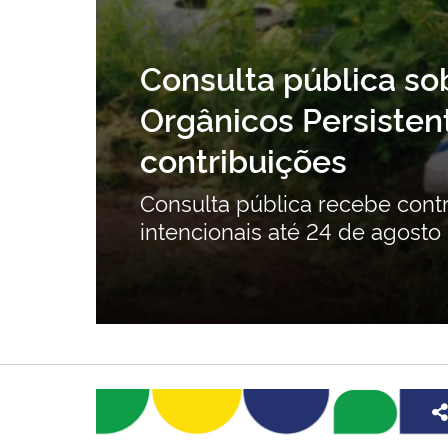
tes
MMA, MCTI e INPE 
OPs não
e os resultados do