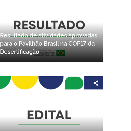
Resultado de atividades aprovadas
para o Pavilhão Brasil na COP17 da
Desertificação