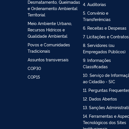
Bioeconomia
2. Ações e Programas
Controle do
3. Participação Social
Desmatamento, Queimadas
4. Auditorias
e Ordenamento Ambiental
5. Convênio e
Territorial
Transferências
Meio Ambiente Urbano,
6. Receitas e Despesas
Recursos Hídricos e
Qualidade Ambiental
7. Licitações e Contratos
Povos e Comunidades
8. Servidores (ou
Tradicionais
Empregados Públicos)
Assuntos transversais
9. Informações
Classificadas
COP30
10. Serviço de Informaç
COP15
ao Cidadão - SIC
11. Perguntas Frequente
12. Dados Abertos
13. Sanções Administrat