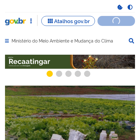
Ministério do Meio Ambiente e Mudança do Clima
Abrir menu principal de navegação
Serviços recomendados para você
Serviços ma