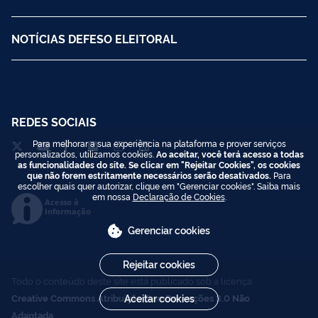
NOTÍCIAS DEFESO ELEITORAL
REDES SOCIAIS
Para melhorar a sua experiência na plataforma e prover serviços
personalizados, utilizamos cookies.
Ao aceitar, você terá acesso a todas
as funcionalidades do site. Se clicar em "Rejeitar Cookies", os cookies
que não forem estritamente necessários serão desativados.
Para
escolher quais quer autorizar, clique em "Gerenciar cookies". Saiba mais
em nossa
Declaração de Cookies
.
Acesso à
Informação
Gerenciar cookies
Rejeitar cookies
Todo o conteúdo deste site está publicado sob a licença
Aceitar cookies
Creative Commons Atribuição-SemDerivações 3.0 Não
Adaptada
.