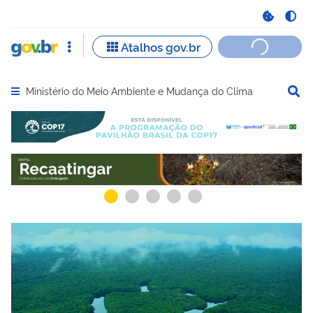
Ministério do Meio Ambiente e Mudança do Clima
Abrir menu principal de navegação
Serviços recomendados para você
Serviços ma