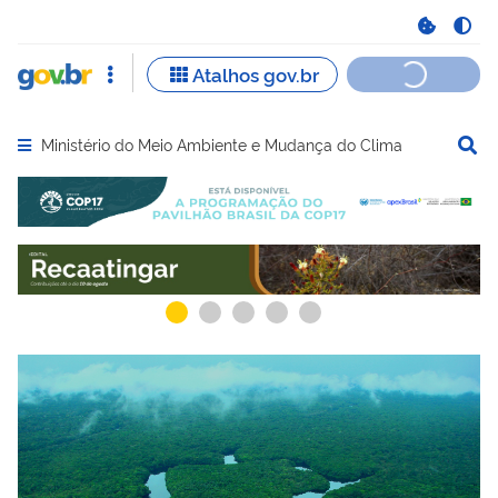
Ministério do Meio Ambiente e Mudança do Clima
Abrir menu principal de navegação
Serviços recomendados para você
Serviços ma