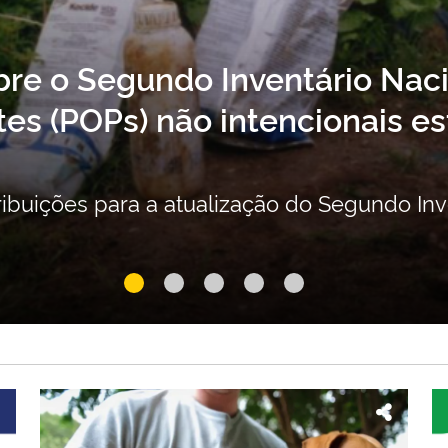
ntes
Manejo do Fogo: e
prevenção e o con
 POPs não
Legislação completou dois
sociobiodiversidade