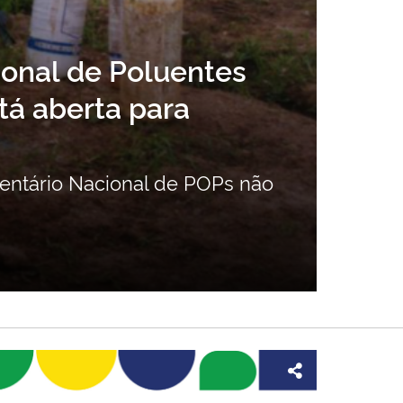
ntenda os conceitos da lei qu
trole de incêndios florestais
 anos em julho e estabelece diretrizes par