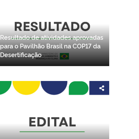
Resultado de atividades aprovadas
para o Pavilhão Brasil na COP17 da
Desertificação