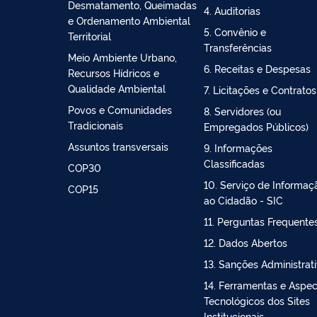
Bioeconomia
2. Ações e Programas
Controle do
3. Participação Social
Desmatamento, Queimadas
4. Auditorias
e Ordenamento Ambiental
5. Convênio e
Territorial
Transferências
Meio Ambiente Urbano,
6. Receitas e Despesas
Recursos Hídricos e
Qualidade Ambiental
7. Licitações e Contratos
Povos e Comunidades
8. Servidores (ou
Tradicionais
Empregados Públicos)
Assuntos transversais
9. Informações
Classificadas
COP30
10. Serviço de Informaç
COP15
ao Cidadão - SIC
11. Perguntas Frequente
12. Dados Abertos
13. Sanções Administrat