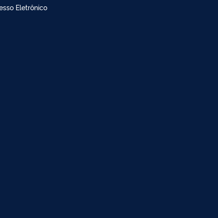
doria
dimento à imprensa
esso Eletrônico