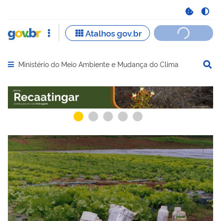
Ministério do Meio Ambiente e Mudança do Clima
Abrir menu principal de navegação
Serviços recomendados para você
Serviços ma