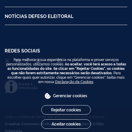
NOTÍCIAS DEFESO ELEITORAL
REDES SOCIAIS
Para melhorar a sua experiência na plataforma e prover serviços
personalizados, utilizamos cookies.
Ao aceitar, você terá acesso a todas
as funcionalidades do site. Se clicar em "Rejeitar Cookies", os cookies
que não forem estritamente necessários serão desativados.
Para
escolher quais quer autorizar, clique em "Gerenciar cookies". Saiba mais
em nossa
Declaração de Cookies
.
Acesso à
Informação
Gerenciar cookies
Rejeitar cookies
Todo o conteúdo deste site está publicado sob a licença
Aceitar cookies
Creative Commons Atribuição-SemDerivações 3.0 Não
Adaptada
.