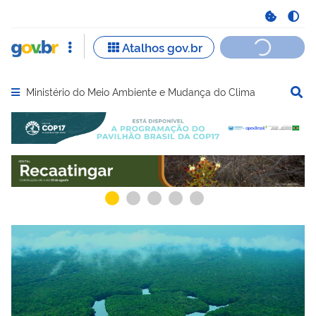
Ministério do Meio Ambiente e Mudança do Clima
Abrir menu principal de navegação
Serviços recomendados para você
Serviços ma