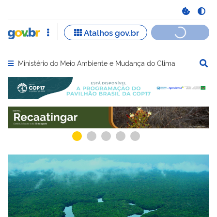
Ministério do Meio Ambiente e Mudança do Clima
Abrir menu principal de navegação
Serviços recomendados para você
Serviços ma