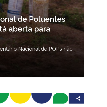
ional de Poluentes
tá aberta para
Man
pre
ventário Nacional de POPs não
Legi
soci