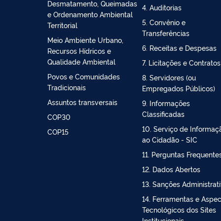
Bioeconomia
2. Ações e Programas
Controle do
3. Participação Social
Desmatamento, Queimadas
4. Auditorias
e Ordenamento Ambiental
5. Convênio e
Territorial
Transferências
Meio Ambiente Urbano,
6. Receitas e Despesas
Recursos Hídricos e
Qualidade Ambiental
7. Licitações e Contratos
Povos e Comunidades
8. Servidores (ou
Tradicionais
Empregados Públicos)
Assuntos transversais
9. Informações
Classificadas
COP30
10. Serviço de Informaç
COP15
ao Cidadão - SIC
11. Perguntas Frequente
12. Dados Abertos
13. Sanções Administrat