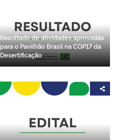
Resultado de atividades aprovadas
para o Pavilhão Brasil na COP17 da
Desertificação