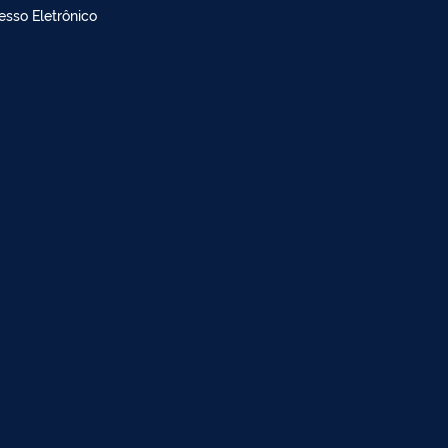
doria
dimento à imprensa
esso Eletrônico