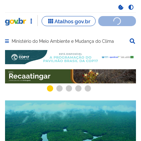
Ministério do Meio Ambiente e Mudança do Clima
Abrir menu principal de navegação
Serviços recomendados para você
Serviços ma