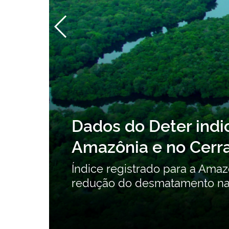
Consulta pública so
Orgânicos Persistent
contribuições
Consulta pública recebe cont
intencionais até 24 de agosto