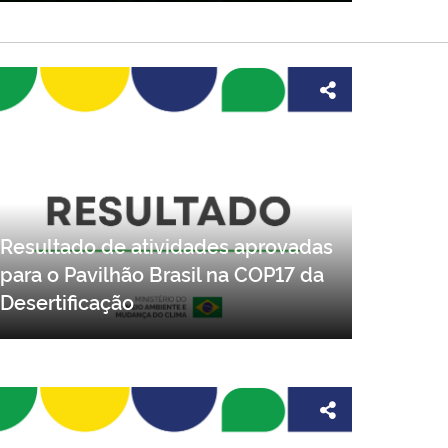
Resultado de atividades aprovadas
para o Pavilhão Brasil na COP17 da
Desertificação