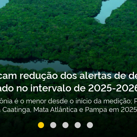
bre o Segundo Inventário Nac
es (POPs) não intencionais es
ribuições para a atualização do Segundo In