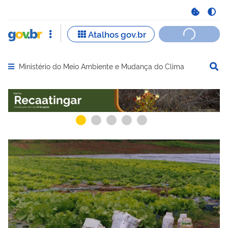
Ministério do Meio Ambiente e Mudança do Clima
Abrir menu principal de navegação
Serviços recomendados para você
Serviços ma