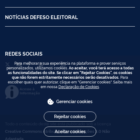
NOTÍCIAS DEFESO ELEITORAL
REDES SOCIAIS
Para melhorar a sua experiência na plataforma e prover serviços
personalizados, utilizamos cookies.
Ao aceitar, você terá acesso a todas
as funcionalidades do site. Se clicar em "Rejeitar Cookies", os cookies
que não forem estritamente necessários serão desativados.
Para
escolher quais quer autorizar, clique em "Gerenciar cookies". Saiba mais
em nossa
Declaração de Cookies
.
Acesso à
Informação
Gerenciar cookies
Rejeitar cookies
Todo o conteúdo deste site está publicado sob a licença
Aceitar cookies
Creative Commons Atribuição-SemDerivações 3.0 Não
Adaptada
.