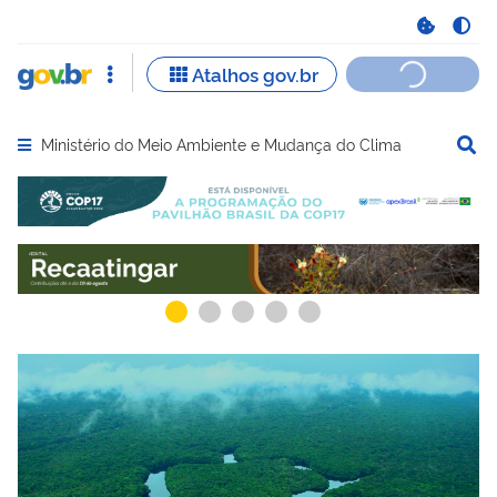
Ministério do Meio Ambiente e Mudança do Clima
Abrir menu principal de navegação
Serviços recomendados para você
Serviços ma