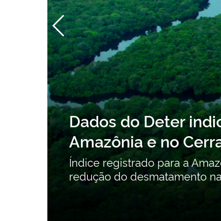
Consulta pública so
Orgânicos Persistent
contribuições
Consulta pública recebe cont
intencionais até 24 de agosto