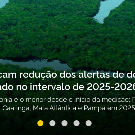
bre o Segundo Inventário Nac
es (POPs) não intencionais es
ribuições para a atualização do Segundo In