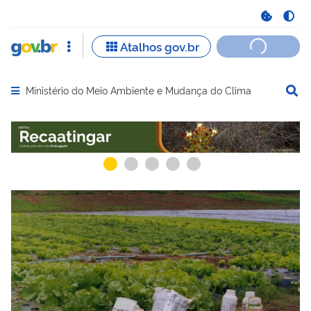
Ministério do Meio Ambiente e Mudança do Clima
Abrir menu principal de navegação
Serviços recomendados para você
Serviços ma