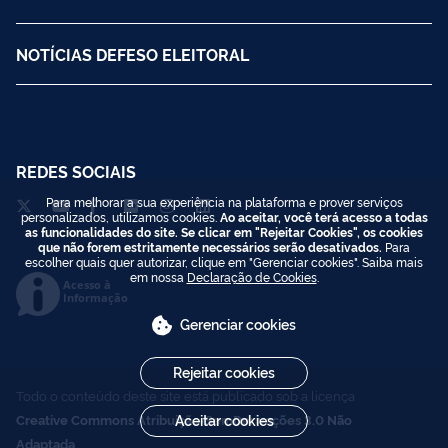
NOTÍCIAS DEFESO ELEITORAL
REDES SOCIAIS
Para melhorar a sua experiência na plataforma e prover serviços
personalizados, utilizamos cookies.
Ao aceitar, você terá acesso a todas
as funcionalidades do site. Se clicar em "Rejeitar Cookies", os cookies
que não forem estritamente necessários serão desativados.
Para
escolher quais quer autorizar, clique em "Gerenciar cookies". Saiba mais
em nossa
Declaração de Cookies
.
Acesso à
Informação
Gerenciar cookies
Rejeitar cookies
Todo o conteúdo deste site está publicado sob a licença
Aceitar cookies
Creative Commons Atribuição-SemDerivações 3.0 Não
Adaptada
.