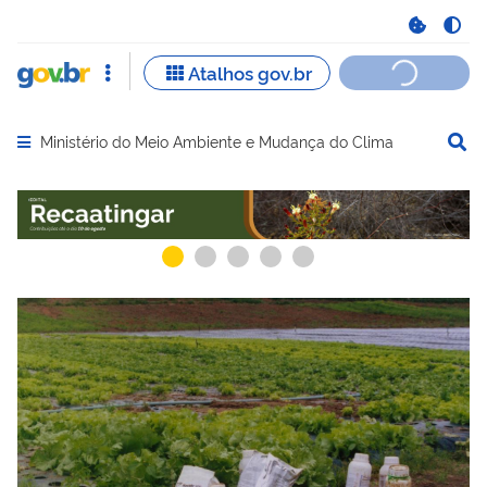
Ministério do Meio Ambiente e Mudança do Clima
Abrir menu principal de navegação
Serviços recomendados para você
Serviços ma