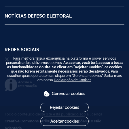
NOTÍCIAS DEFESO ELEITORAL
REDES SOCIAIS
Para melhorar a sua experiência na plataforma e prover serviços
personalizados, utilizamos cookies.
Ao aceitar, você terá acesso a todas
as funcionalidades do site. Se clicar em "Rejeitar Cookies", os cookies
que não forem estritamente necessários serão desativados.
Para
escolher quais quer autorizar, clique em "Gerenciar cookies". Saiba mais
em nossa
Declaração de Cookies
.
Acesso à
Informação
Gerenciar cookies
Rejeitar cookies
Todo o conteúdo deste site está publicado sob a licença
Aceitar cookies
Creative Commons Atribuição-SemDerivações 3.0 Não
Adaptada
.