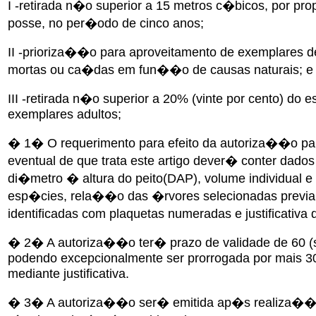
I -retirada n�o superior a 15 metros c�bicos, por pro
posse, no per�odo de cinco anos;
II -prioriza��o para aproveitamento de exemplares 
mortas ou ca�das em fun��o de causas naturais; e
III -retirada n�o superior a 20% (vinte por cento) do 
exemplares adultos;
� 1� O requerimento para efeito da autoriza��o par
eventual de que trata este artigo dever� conter dados 
di�metro � altura do peito(DAP), volume individual e 
esp�cies, rela��o das �rvores selecionadas previ
identificadas com plaquetas numeradas e justificativa
� 2� A autoriza��o ter� prazo de validade de 60 (s
podendo excepcionalmente ser prorrogada por mais 30 (
mediante justificativa.
� 3� A autoriza��o ser� emitida ap�s realiza��o 