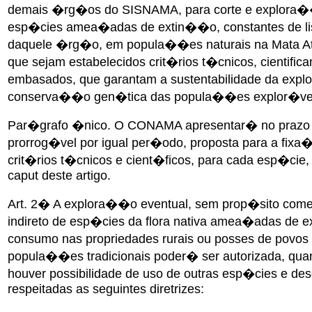
demais �rg�os do SISNAMA, para corte e explora
esp�cies amea�adas de extin��o, constantes de list
daquele �rg�o, em popula��es naturais na Mata At
que sejam estabelecidos crit�rios t�cnicos, cientific
embasados, que garantam a sustentabilidade da exp
conserva��o gen�tica das popula��es explor�ve
Par�grafo �nico. O CONAMA apresentar� no prazo 
prorrog�vel por igual per�odo, proposta para a fix
crit�rios t�cnicos e cient�ficos, para cada esp�cie, 
caput deste artigo.
Art. 2� A explora��o eventual, sem prop�sito comerc
indireto de esp�cies da flora nativa amea�adas de 
consumo nas propriedades rurais ou posses de povo
popula��es tradicionais poder� ser autorizada, qu
houver possibilidade de uso de outras esp�cies e de
respeitadas as seguintes diretrizes: