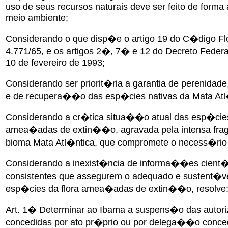
uso de seus recursos naturais deve ser feito de forma 
meio ambiente;
Considerando o que disp�e o artigo 19 do C�digo Flo
4.771/65, e os artigos 2�, 7� e 12 do Decreto Feder
10 de fevereiro de 1993;
Considerando ser priorit�ria a garantia de perenida
e de recupera��o das esp�cies nativas da Mata Atl
Considerando a cr�tica situa��o atual das esp�cies
amea�adas de extin��o, agravada pela intensa f
bioma Mata Atl�ntica, que compromete o necess�rio 
Considerando a inexist�ncia de informa��es cient�
consistentes que assegurem o adequado e sustent�v
esp�cies da flora amea�adas de extin��o, resolve
Art. 1� Determinar ao Ibama a suspens�o das aut
concedidas por ato pr�prio ou por delega��o conce