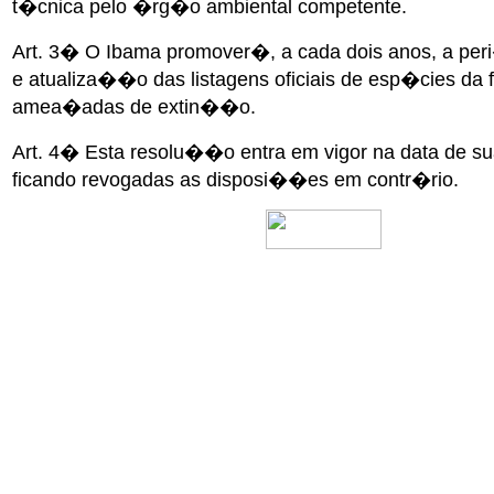
t�cnica pelo �rg�o ambiental competente.
Art. 3� O Ibama promover�, a cada dois anos, a per
e atualiza��o das listagens oficiais de esp�cies da f
amea�adas de extin��o.
Art. 4� Esta resolu��o entra em vigor na data de s
ficando revogadas as disposi��es em contr�rio.