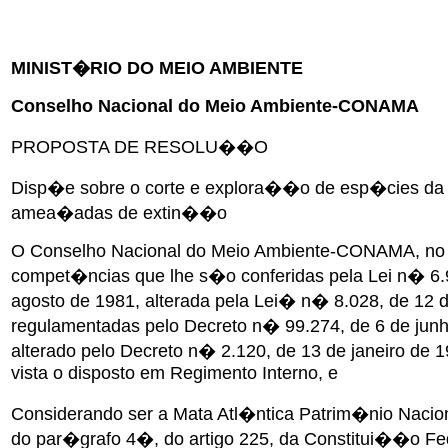
MINIST�RIO DO MEIO AMBIENTE
Conselho Nacional do Meio Ambiente-CONAMA
PROPOSTA DE RESOLU��O
Disp�e sobre o corte e explora��o de esp�cies da 
amea�adas de extin��o
O Conselho Nacional do Meio Ambiente-CONAMA, no
compet�ncias que lhe s�o conferidas pela Lei n� 6.
agosto de 1981, alterada pela Lei� n� 8.028, de 12 d
regulamentadas pelo Decreto n� 99.274, de 6 de junh
alterado pelo Decreto n� 2.120, de 13 de janeiro de 
vista o disposto em Regimento Interno, e
Considerando ser a Mata Atl�ntica Patrim�nio Nacio
do par�grafo 4�, do artigo 225, da Constitui��o Fe